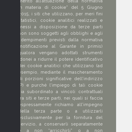
merito all’attuazione della normativa
in materia di cookie” del 5 Giugno
2015, i siti che utilizzano, per meri fini
statistici, cookie analitici realizzati e
messi a disposizione da terze parti
non sono soggetti agli obblighi e agli
adempimenti previsti dalla normativa
(notificazione al Garante in primis)
qualora vengano adottati strumenti
idonei a ridurre il potere identificativo
dei cookie analitici che utilizzano (ad
esempio, mediante il mascheramento
di porzioni significative dell’indirizzo
IP) e purché l’impiego di tali cookie
sia subordinato a vincoli contrattuali
tra siti e terze parti, nei quali si faccia
espressamente richiamo all’impegno
della terza parte o a utilizzarli
esclusivamente per la fornitura del
servizio, a conservarli separatamente
e a non “arricchirli” o a non