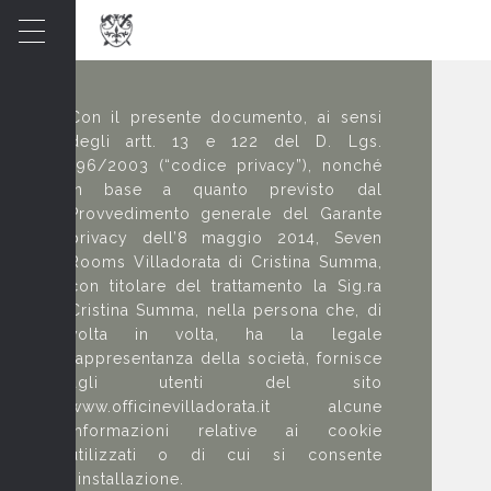
Informativa sui cookie
Con il presente documento, ai sensi
degli artt. 13 e 122 del D. Lgs.
196/2003 (“codice privacy”), nonché
in base a quanto previsto dal
Provvedimento generale del Garante
privacy dell’8 maggio 2014, Seven
Rooms Villadorata di Cristina Summa,
con titolare del trattamento la Sig.ra
Cristina Summa, nella persona che, di
volta in volta, ha la legale
rappresentanza della società, fornisce
agli utenti del sito
www.officinevilladorata.it alcune
informazioni relative ai cookie
utilizzati o di cui si consente
l’installazione.