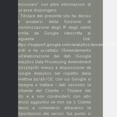
“incrociarli” con altre informazioni di
cui esse dispongano.
Il Titolare del presente sito ha deciso
di avvalersi della funzione di
anonimizzazione degli IP degli utenti
fornita da Google (descritta al
seguente link:
https://support.google.com/analytics/answer/276
hl=it
) e ha accettato l’Emendamento
sull’elaborazione dei dati (Google
Analytics Data Processing Amendment
v20130906) messo a disposizione da
Google Analytics nel rispetto della
Direttiva 95/46/CE, con cui Google si
impegna a trattare i dati secondo le
richieste del Cliente – Titolare del
sito e a non condividerli con altri
servizi aggiuntivi se non sia il Cliente
stesso a richiederlo, attraverso le
impostazioni dei servizi. Sul punto si